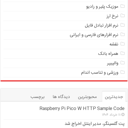
موزیک پلیر و رادیو
نرخ ارز
ﻧﺮﻡ ﺍﻓﺰﺍﺭ ﺗﺒﺎﺩﻝ ﻓﺎﻳﻞ
نرم افزارهای فارسی و ایرانی
نقشه
همراه بانک
والپیپر
ورزشی و تناسب اندام
جدیدترین
محبوبترین
دیدگاه ها
برچسب
Raspberry Pi Pico W HTTP Sample Code
۱۱ خرداد ۱۴۰۴
پت گلسینگر، مدیر اینتل اخراج شد