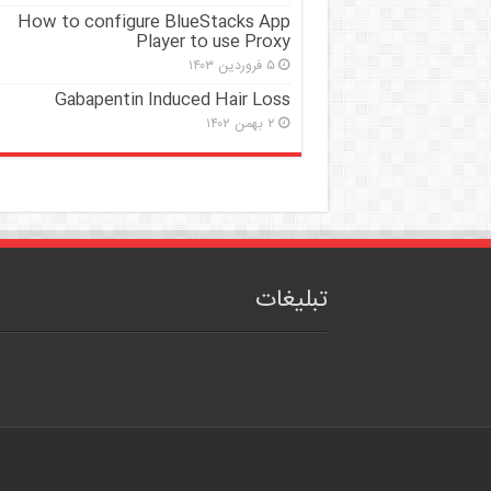
How to configure BlueStacks App
Player to use Proxy
۵ فروردین ۱۴۰۳
Gabapentin Induced Hair Loss
۲ بهمن ۱۴۰۲
تبلیغات