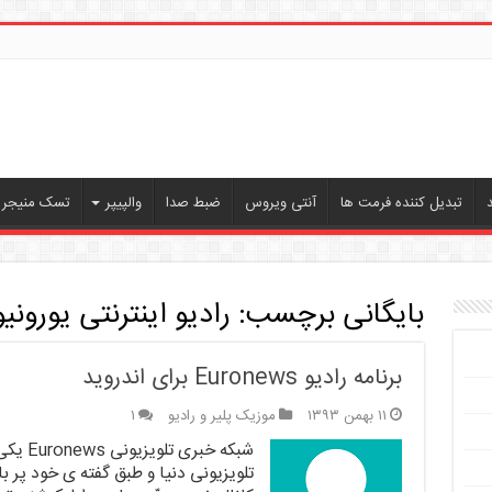
تبدیل کننده فرمت ها
آنتی ویروس
ضبط صدا
والپیپر
تسک منیجر ،
بایگانی برچسب:
رادیو اینترنتی یورونیو
برنامه رادیو Euronews برای اندروید
۱۱ بهمن ۱۳۹۳
موزیک پلیر و رادیو
۱
شبکه خب
تلویزیونی دنیا و طبق گفته ی خود پر 