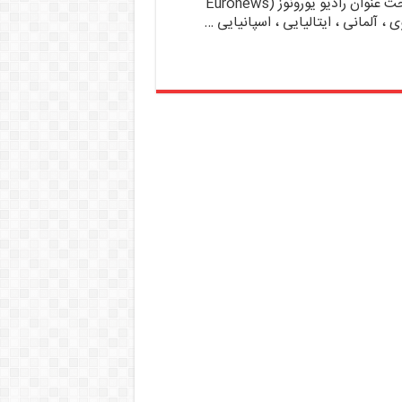
کانال خبری مدّت هاست اپلیکیشنی تحت عنوان رادیو یورونوز (Euronews