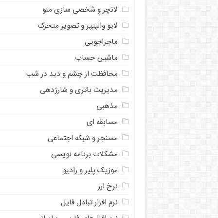
لانچر و شخصی سازی منو
لایو والپیپر و تصویر متحرک
ماجراجویی
ماشین حساب
محافظت از چشم و دید در شب
مدیریت باتری و شارژدهی
مذهبی
مسابقه ای
مسنجر و شبکه اجتماعی
مشکلات برنامه نویسی
موزیک پلیر و رادیو
نرخ ارز
ﻧﺮﻡ ﺍﻓﺰﺍﺭ ﺗﺒﺎﺩﻝ ﻓﺎﻳﻞ