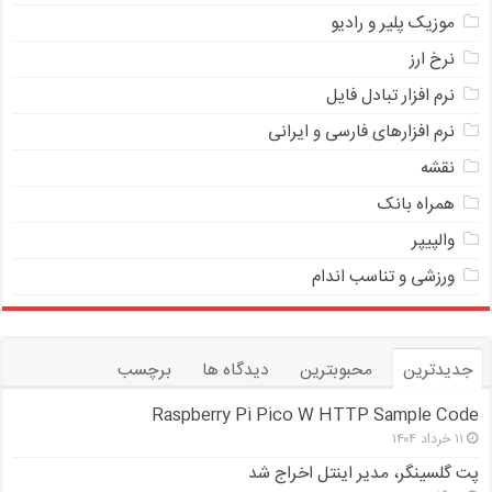
موزیک پلیر و رادیو
نرخ ارز
ﻧﺮﻡ ﺍﻓﺰﺍﺭ ﺗﺒﺎﺩﻝ ﻓﺎﻳﻞ
نرم افزارهای فارسی و ایرانی
نقشه
همراه بانک
والپیپر
ورزشی و تناسب اندام
جدیدترین
محبوبترین
دیدگاه ها
برچسب
Raspberry Pi Pico W HTTP Sample Code
۱۱ خرداد ۱۴۰۴
پت گلسینگر، مدیر اینتل اخراج شد