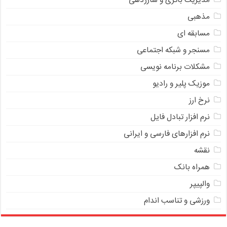
مدیریت باتری و شارژدهی
مذهبی
مسابقه ای
مسنجر و شبکه اجتماعی
مشکلات برنامه نویسی
موزیک پلیر و رادیو
نرخ ارز
ﻧﺮﻡ ﺍﻓﺰﺍﺭ ﺗﺒﺎﺩﻝ ﻓﺎﻳﻞ
نرم افزارهای فارسی و ایرانی
نقشه
همراه بانک
والپیپر
ورزشی و تناسب اندام