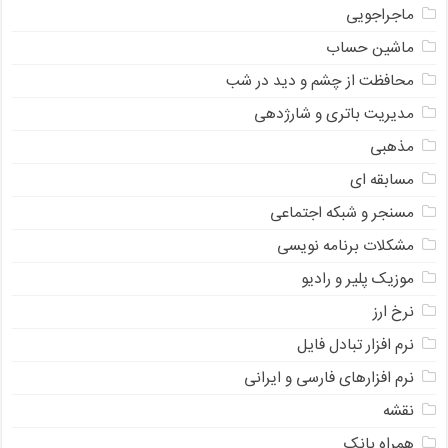
ماجراجویی
ماشین حساب
محافظت از چشم و دید در شب
مدیریت باتری و شارژدهی
مذهبی
مسابقه ای
مسنجر و شبکه اجتماعی
مشکلات برنامه نویسی
موزیک پلیر و رادیو
نرخ ارز
ﻧﺮﻡ ﺍﻓﺰﺍﺭ ﺗﺒﺎﺩﻝ ﻓﺎﻳﻞ
نرم افزارهای فارسی و ایرانی
نقشه
همراه بانک