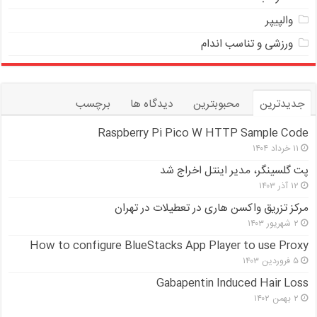
والپیپر
ورزشی و تناسب اندام
جدیدترین
محبوبترین
دیدگاه ها
برچسب
Raspberry Pi Pico W HTTP Sample Code
۱۱ خرداد ۱۴۰۴
پت گلسینگر، مدیر اینتل اخراج شد
۱۲ آذر ۱۴۰۳
مرکز تزریق واکسن هاری در تعطیلات در تهران
۲ شهریور ۱۴۰۳
How to configure BlueStacks App Player to use Proxy
۵ فروردین ۱۴۰۳
Gabapentin Induced Hair Loss
۲ بهمن ۱۴۰۲