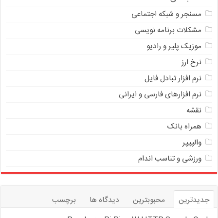
مسنجر و شبکه اجتماعی
مشکلات برنامه نویسی
موزیک پلیر و رادیو
نرخ ارز
ﻧﺮﻡ ﺍﻓﺰﺍﺭ ﺗﺒﺎﺩﻝ ﻓﺎﻳﻞ
نرم افزارهای فارسی و ایرانی
نقشه
همراه بانک
والپیپر
ورزشی و تناسب اندام
جدیدترین
محبوبترین
دیدگاه ها
برچسب