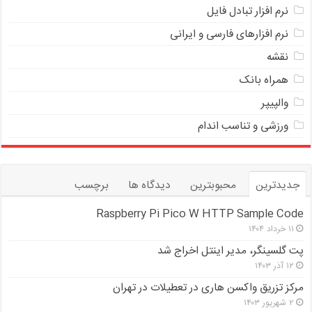
ﻧﺮﻡ ﺍﻓﺰﺍﺭ ﺗﺒﺎﺩﻝ ﻓﺎﻳﻞ
نرم افزارهای فارسی و ایرانی
نقشه
همراه بانک
والپیپر
ورزشی و تناسب اندام
جدیدترین
محبوبترین
دیدگاه ها
برچسب
Raspberry Pi Pico W HTTP Sample Code
۱۱ خرداد ۱۴۰۴
پت گلسینگر، مدیر اینتل اخراج شد
۱۲ آذر ۱۴۰۳
مرکز تزریق واکسن هاری در تعطیلات در تهران
۲ شهریور ۱۴۰۳