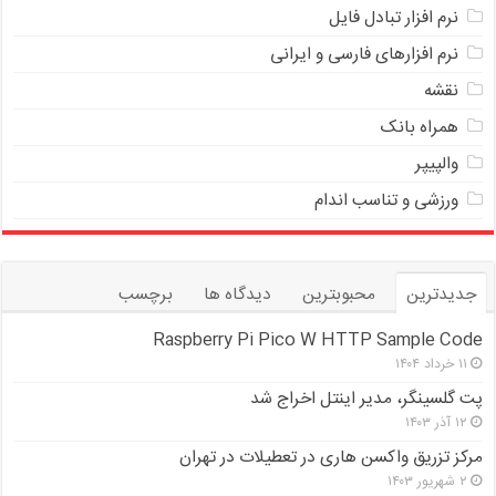
ﻧﺮﻡ ﺍﻓﺰﺍﺭ ﺗﺒﺎﺩﻝ ﻓﺎﻳﻞ
نرم افزارهای فارسی و ایرانی
نقشه
همراه بانک
والپیپر
ورزشی و تناسب اندام
جدیدترین
محبوبترین
دیدگاه ها
برچسب
Raspberry Pi Pico W HTTP Sample Code
۱۱ خرداد ۱۴۰۴
پت گلسینگر، مدیر اینتل اخراج شد
۱۲ آذر ۱۴۰۳
مرکز تزریق واکسن هاری در تعطیلات در تهران
۲ شهریور ۱۴۰۳