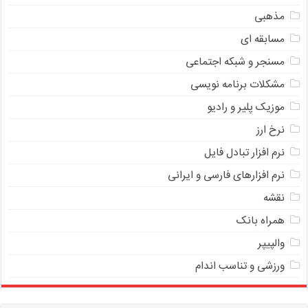
مذهبی
مسابقه ای
مسنجر و شبکه اجتماعی
مشکلات برنامه نویسی
موزیک پلیر و رادیو
نرخ ارز
ﻧﺮﻡ ﺍﻓﺰﺍﺭ ﺗﺒﺎﺩﻝ ﻓﺎﻳﻞ
نرم افزارهای فارسی و ایرانی
نقشه
همراه بانک
والپیپر
ورزشی و تناسب اندام