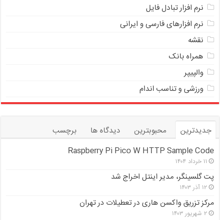
ﻧﺮﻡ ﺍﻓﺰﺍﺭ ﺗﺒﺎﺩﻝ ﻓﺎﻳﻞ
نرم افزارهای فارسی و ایرانی
نقشه
همراه بانک
والپیپر
ورزشی و تناسب اندام
جدیدترین
محبوبترین
دیدگاه ها
برچسب
Raspberry Pi Pico W HTTP Sample Code
۱۱ خرداد ۱۴۰۴
پت گلسینگر، مدیر اینتل اخراج شد
۱۲ آذر ۱۴۰۳
مرکز تزریق واکسن هاری در تعطیلات در تهران
۲ شهریور ۱۴۰۳