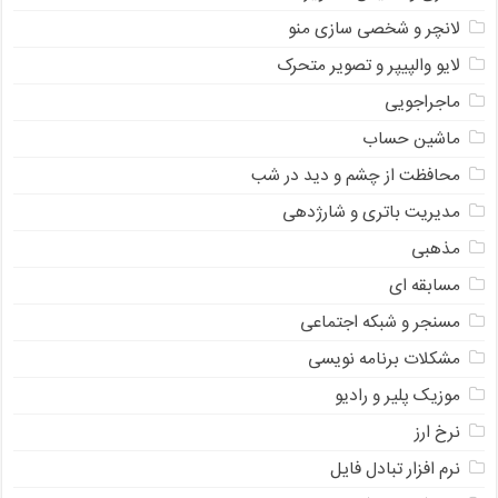
لانچر و شخصی سازی منو
لایو والپیپر و تصویر متحرک
ماجراجویی
ماشین حساب
محافظت از چشم و دید در شب
مدیریت باتری و شارژدهی
مذهبی
مسابقه ای
مسنجر و شبکه اجتماعی
مشکلات برنامه نویسی
موزیک پلیر و رادیو
نرخ ارز
ﻧﺮﻡ ﺍﻓﺰﺍﺭ ﺗﺒﺎﺩﻝ ﻓﺎﻳﻞ