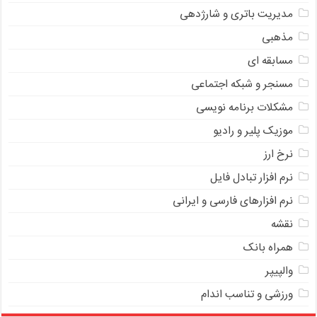
مدیریت باتری و شارژدهی
مذهبی
مسابقه ای
مسنجر و شبکه اجتماعی
مشکلات برنامه نویسی
موزیک پلیر و رادیو
نرخ ارز
ﻧﺮﻡ ﺍﻓﺰﺍﺭ ﺗﺒﺎﺩﻝ ﻓﺎﻳﻞ
نرم افزارهای فارسی و ایرانی
نقشه
همراه بانک
والپیپر
ورزشی و تناسب اندام