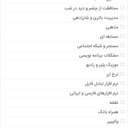
محافظت از چشم و دید در شب
مدیریت باتری و شارژدهی
مذهبی
مسابقه ای
مسنجر و شبکه اجتماعی
مشکلات برنامه نویسی
موزیک پلیر و رادیو
نرخ ارز
ﻧﺮﻡ ﺍﻓﺰﺍﺭ ﺗﺒﺎﺩﻝ ﻓﺎﻳﻞ
نرم افزارهای فارسی و ایرانی
نقشه
همراه بانک
والپیپر