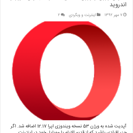
اندروید
۷ مهر ۱۳۹۲
اینترنت و وبگردی
۲
آپدیت شده به ورژن 53 نسخه ویندوزی اپرا 12.17 اضافه شد. اگر
جزء افرادی باشید که از قدیم الایام با موبایل خود در اینترنت