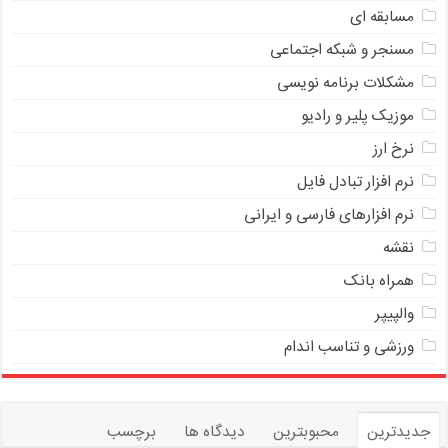
مسابقه ای
مسنجر و شبکه اجتماعی
مشکلات برنامه نویسی
موزیک پلیر و رادیو
نرخ ارز
ﻧﺮﻡ ﺍﻓﺰﺍﺭ ﺗﺒﺎﺩﻝ ﻓﺎﻳﻞ
نرم افزارهای فارسی و ایرانی
نقشه
همراه بانک
والپیپر
ورزشی و تناسب اندام
جدیدترین
محبوبترین
دیدگاه ها
برچسب