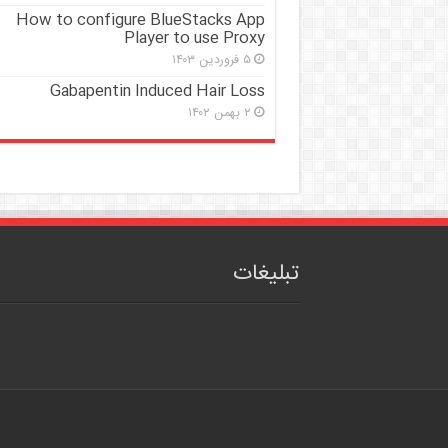
How to configure BlueStacks App
Player to use Proxy
۵ فروردین ۱۴۰۳
Gabapentin Induced Hair Loss
۲ بهمن ۱۴۰۲
تبلیغات