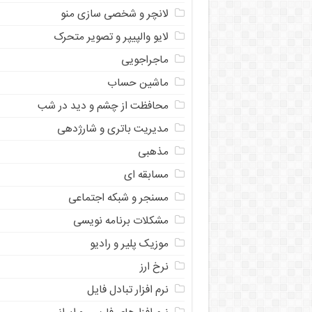
لانچر و شخصی سازی منو
لایو والپیپر و تصویر متحرک
ماجراجویی
ماشین حساب
محافظت از چشم و دید در شب
مدیریت باتری و شارژدهی
مذهبی
مسابقه ای
مسنجر و شبکه اجتماعی
مشکلات برنامه نویسی
موزیک پلیر و رادیو
نرخ ارز
ﻧﺮﻡ ﺍﻓﺰﺍﺭ ﺗﺒﺎﺩﻝ ﻓﺎﻳﻞ