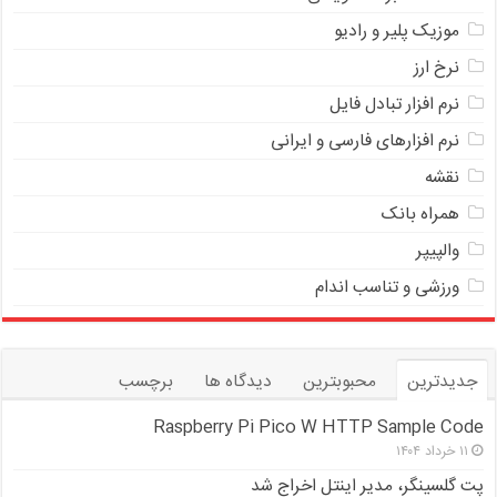
موزیک پلیر و رادیو
نرخ ارز
ﻧﺮﻡ ﺍﻓﺰﺍﺭ ﺗﺒﺎﺩﻝ ﻓﺎﻳﻞ
نرم افزارهای فارسی و ایرانی
نقشه
همراه بانک
والپیپر
ورزشی و تناسب اندام
جدیدترین
محبوبترین
دیدگاه ها
برچسب
Raspberry Pi Pico W HTTP Sample Code
۱۱ خرداد ۱۴۰۴
پت گلسینگر، مدیر اینتل اخراج شد