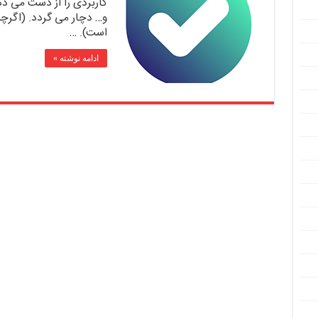
کاربردی را از دست می ده
و… دچار می گردد. (اگرچ
است). …
ادامه نوشته »