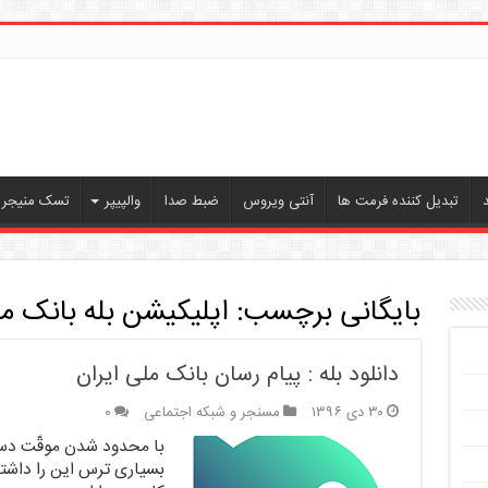
تبدیل کننده فرمت ها
آنتی ویروس
ضبط صدا
والپیپر
تسک منیجر ،
بایگانی برچسب:
اپلیکیشن بله بانک م
دانلود بله : پیام رسان بانک ملی ایران
۳۰ دی ۱۳۹۶
مسنجر و شبکه اجتماعی
۰
با محدود شدن موقّت دست
بسیاری ترس این را داشتن