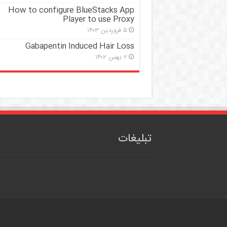
How to configure BlueStacks App
Player to use Proxy
۵ فروردین ۱۴۰۳
Gabapentin Induced Hair Loss
۲ بهمن ۱۴۰۲
تبلیغات