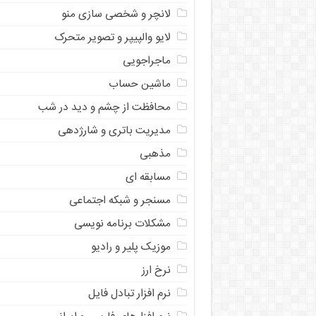
لانچر و شخصی سازی منو
لایو والپیپر و تصویر متحرک
ماجراجویی
ماشین حساب
محافظت از چشم و دید در شب
مدیریت باتری و شارژدهی
مذهبی
مسابقه ای
مسنجر و شبکه اجتماعی
مشکلات برنامه نویسی
موزیک پلیر و رادیو
نرخ ارز
ﻧﺮﻡ ﺍﻓﺰﺍﺭ ﺗﺒﺎﺩﻝ ﻓﺎﻳﻞ