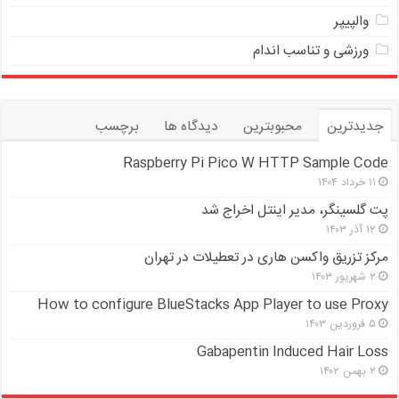
والپیپر
ورزشی و تناسب اندام
جدیدترین
محبوبترین
دیدگاه ها
برچسب
Raspberry Pi Pico W HTTP Sample Code
۱۱ خرداد ۱۴۰۴
پت گلسینگر، مدیر اینتل اخراج شد
۱۲ آذر ۱۴۰۳
مرکز تزریق واکسن هاری در تعطیلات در تهران
۲ شهریور ۱۴۰۳
How to configure BlueStacks App Player to use Proxy
۵ فروردین ۱۴۰۳
Gabapentin Induced Hair Loss
۲ بهمن ۱۴۰۲