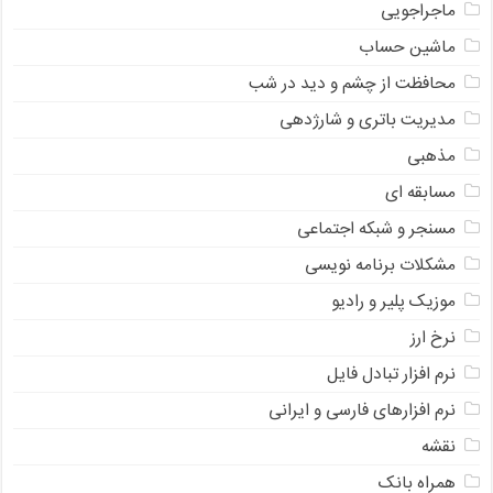
ماجراجویی
ماشین حساب
محافظت از چشم و دید در شب
مدیریت باتری و شارژدهی
مذهبی
مسابقه ای
مسنجر و شبکه اجتماعی
مشکلات برنامه نویسی
موزیک پلیر و رادیو
نرخ ارز
ﻧﺮﻡ ﺍﻓﺰﺍﺭ ﺗﺒﺎﺩﻝ ﻓﺎﻳﻞ
نرم افزارهای فارسی و ایرانی
نقشه
همراه بانک