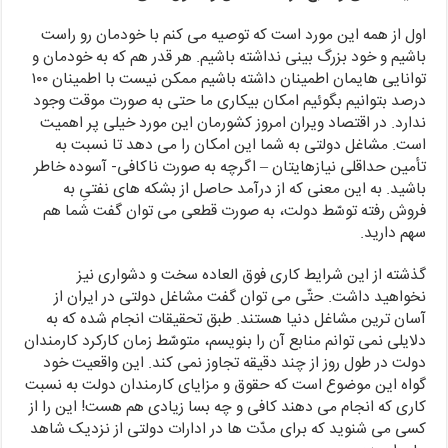
اول از همه این مورد است که توصیه می کنم با خودمان رو راست
باشیم و خود بزرگ بینی نداشته باشیم. هر قدر هم که به خودمان و
توانایی هایمان اطمینان داشته باشیم ممکن نیست با اطمینان ۱۰۰
درصد بتوانیم بگوئیم امکان بیکاری ما حتی به صورت موقت وجود
ندارد. در اقتصاد ویران امروز کشورمان این مورد خیلی پر اهمیت
است. مشاغل دولتی به شما این امکان را می دهد تا نسبت به
تأمین حداقلی نیازهایتان – اگرچه به صورت ناکافی- آسوده خاطر
باشید. به این معنی که از درآمد حاصل از بشکه های نفتیِ به
فروش رفته توسّط دولت، به صورت قطعی می توان گفت شما هم
سهم دارید.
گذشته از این شرایط کاری فوق العاده سخت و دشواری نیز
نخواهید داشت. حتّی می توان گفت مشاغل دولتی در ایران از
آسان ترین مشاغل دنیا هستند. طبق تحقیقات انجام شده که به
دلایلی نمی توانم منابع آن را بنویسم، متوسّط زمان کارکرد کارمندان
دولت در طول روز از چند دقیقه تجاوز نمی کند. این واقعیت خود
گواه این موضوع است که حقوق و مزایای کارمندان دولت به نسبت
کاری که انجام می دهند کافی و چه بسا زیادی هم هست! این را از
کسی می شنوید که برای مدّت ها در ادارات دولتی از نزدیک شاهد