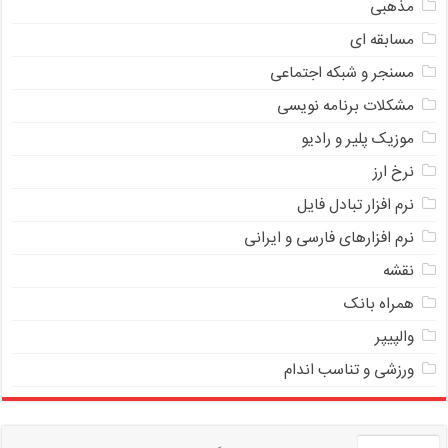
مذهبی
مسابقه ای
مسنجر و شبکه اجتماعی
مشکلات برنامه نویسی
موزیک پلیر و رادیو
نرخ ارز
ﻧﺮﻡ ﺍﻓﺰﺍﺭ ﺗﺒﺎﺩﻝ ﻓﺎﻳﻞ
نرم افزارهای فارسی و ایرانی
نقشه
همراه بانک
والپیپر
ورزشی و تناسب اندام