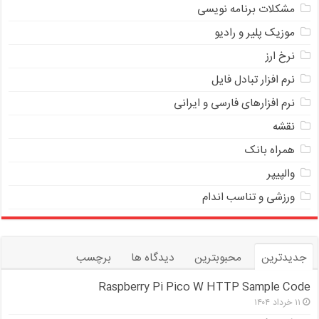
مشکلات برنامه نویسی
موزیک پلیر و رادیو
نرخ ارز
ﻧﺮﻡ ﺍﻓﺰﺍﺭ ﺗﺒﺎﺩﻝ ﻓﺎﻳﻞ
نرم افزارهای فارسی و ایرانی
نقشه
همراه بانک
والپیپر
ورزشی و تناسب اندام
جدیدترین
محبوبترین
دیدگاه ها
برچسب
Raspberry Pi Pico W HTTP Sample Code
۱۱ خرداد ۱۴۰۴