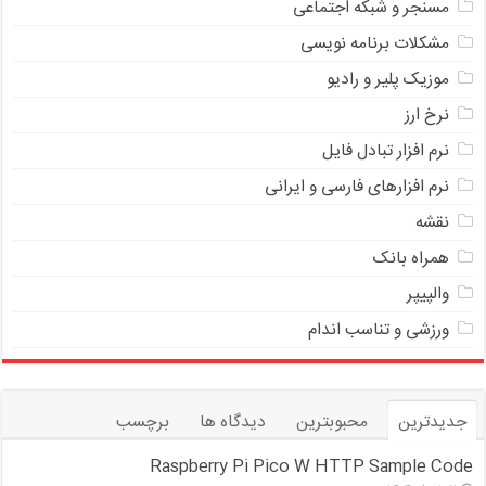
مسنجر و شبکه اجتماعی
مشکلات برنامه نویسی
موزیک پلیر و رادیو
نرخ ارز
ﻧﺮﻡ ﺍﻓﺰﺍﺭ ﺗﺒﺎﺩﻝ ﻓﺎﻳﻞ
نرم افزارهای فارسی و ایرانی
نقشه
همراه بانک
والپیپر
ورزشی و تناسب اندام
جدیدترین
محبوبترین
دیدگاه ها
برچسب
Raspberry Pi Pico W HTTP Sample Code