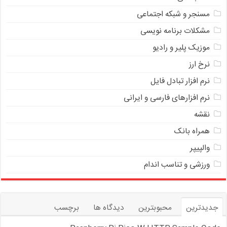
مسنجر و شبکه اجتماعی
مشکلات برنامه نویسی
موزیک پلیر و رادیو
نرخ ارز
ﻧﺮﻡ ﺍﻓﺰﺍﺭ ﺗﺒﺎﺩﻝ ﻓﺎﻳﻞ
نرم افزارهای فارسی و ایرانی
نقشه
همراه بانک
والپیپر
ورزشی و تناسب اندام
جدیدترین
محبوبترین
دیدگاه ها
برچسب