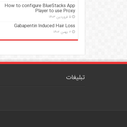
How to configure BlueStacks App
Player to use Proxy
۵ فروردین ۱۴۰۳
Gabapentin Induced Hair Loss
۲ بهمن ۱۴۰۲
تبلیغات