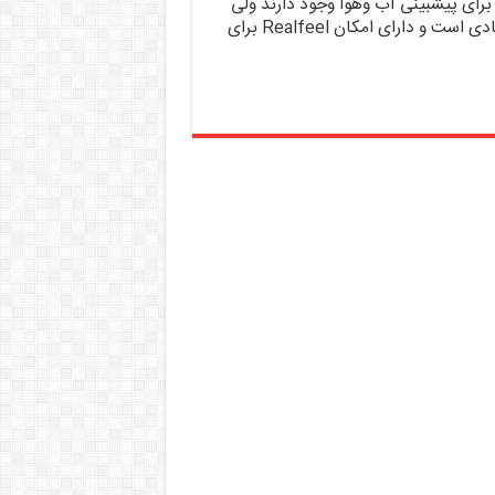
رای پیشبینی آب وهوا وجود دارند ولی
این نسخه از نرم افزار دارای امکانات زیادی است و دارای امکان Realfeel برای