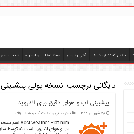
تبدیل کننده فرمت ها
آنتی ویروس
ضبط صدا
والپیپر
تسک منیجر ،
بایگانی برچسب:
نسخه پولی پیشبینی 
پیشبینی آب و هوای دقیق برای اندروید
۲۸ شهریور ۱۳۹۲
پیش بینی وضعیت آب و هوا
۰
eather Platinum