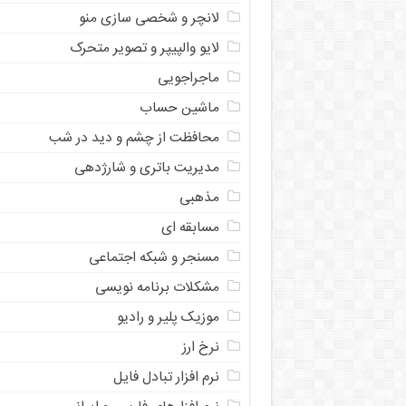
لانچر و شخصی سازی منو
لایو والپیپر و تصویر متحرک
ماجراجویی
ماشین حساب
محافظت از چشم و دید در شب
مدیریت باتری و شارژدهی
مذهبی
مسابقه ای
مسنجر و شبکه اجتماعی
مشکلات برنامه نویسی
موزیک پلیر و رادیو
نرخ ارز
ﻧﺮﻡ ﺍﻓﺰﺍﺭ ﺗﺒﺎﺩﻝ ﻓﺎﻳﻞ