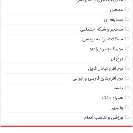
مدیریت باتری و شارژدهی
مذهبی
مسابقه ای
مسنجر و شبکه اجتماعی
مشکلات برنامه نویسی
موزیک پلیر و رادیو
نرخ ارز
ﻧﺮﻡ ﺍﻓﺰﺍﺭ ﺗﺒﺎﺩﻝ ﻓﺎﻳﻞ
نرم افزارهای فارسی و ایرانی
نقشه
همراه بانک
والپیپر
ورزشی و تناسب اندام