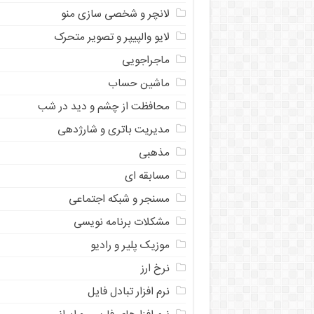
لانچر و شخصی سازی منو
لایو والپیپر و تصویر متحرک
ماجراجویی
ماشین حساب
محافظت از چشم و دید در شب
مدیریت باتری و شارژدهی
مذهبی
مسابقه ای
مسنجر و شبکه اجتماعی
مشکلات برنامه نویسی
موزیک پلیر و رادیو
نرخ ارز
ﻧﺮﻡ ﺍﻓﺰﺍﺭ ﺗﺒﺎﺩﻝ ﻓﺎﻳﻞ