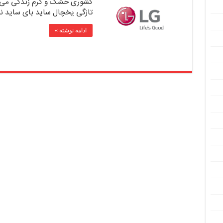
کشوری خشک و گرم زندگی می ک
تازگی یخچال ساید بای ساید نه
ادامه نوشته »