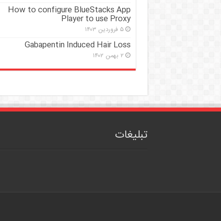
How to configure BlueStacks App
Player to use Proxy
۵ فروردین ۱۴۰۳
Gabapentin Induced Hair Loss
۲ بهمن ۱۴۰۲
تبلیغات