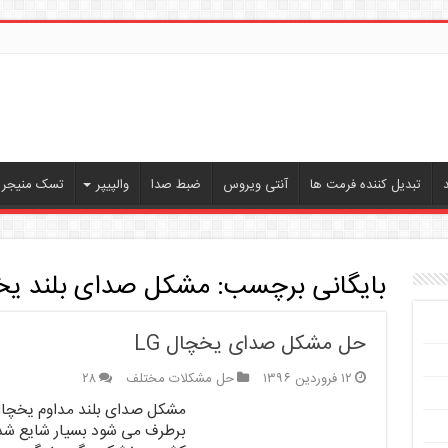
تبدیل کننده فرمت ها
آنتی ویروس
ضبط صدا
والپیپر
تسک منیجر ،
بایگانی برچسب:
مشکل صدای بلند یخچا
حل مشکل صدای یخچال LG
۱۲ فروردین ۱۳۹۶
حل مشکلات مختلف
۲۸
برطرف می شود بسیار شایع شده