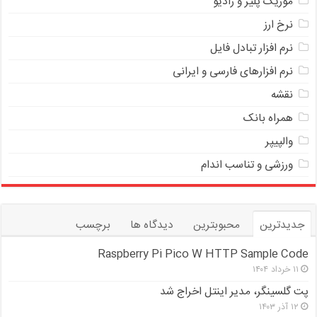
موزیک پلیر و رادیو
نرخ ارز
ﻧﺮﻡ ﺍﻓﺰﺍﺭ ﺗﺒﺎﺩﻝ ﻓﺎﻳﻞ
نرم افزارهای فارسی و ایرانی
نقشه
همراه بانک
والپیپر
ورزشی و تناسب اندام
جدیدترین
محبوبترین
دیدگاه ها
برچسب
Raspberry Pi Pico W HTTP Sample Code
۱۱ خرداد ۱۴۰۴
پت گلسینگر، مدیر اینتل اخراج شد
۱۲ آذر ۱۴۰۳