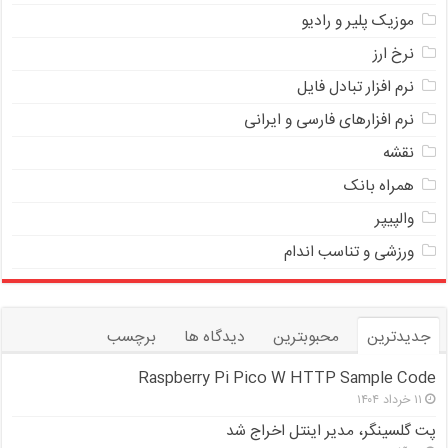
موزیک پلیر و رادیو
نرخ ارز
ﻧﺮﻡ ﺍﻓﺰﺍﺭ ﺗﺒﺎﺩﻝ ﻓﺎﻳﻞ
نرم افزارهای فارسی و ایرانی
نقشه
همراه بانک
والپیپر
ورزشی و تناسب اندام
جدیدترین
محبوبترین
دیدگاه ها
برچسب
Raspberry Pi Pico W HTTP Sample Code
۱۱ خرداد ۱۴۰۴
پت گلسینگر، مدیر اینتل اخراج شد