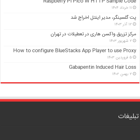
Raspberry Pi Pico W HTTP Sample Code
۱۱ خرداد ۱۴۰۴
پت گلسینگر، مدیر اینتل اخراج شد
۱۲ آذر ۱۴۰۳
مرکز تزریق واکسن هاری در تعطیلات در تهران
۲ شهریور ۱۴۰۳
How to configure BlueStacks App Player to use Proxy
۵ فروردین ۱۴۰۳
Gabapentin Induced Hair Loss
۲ بهمن ۱۴۰۲
تبلیغات