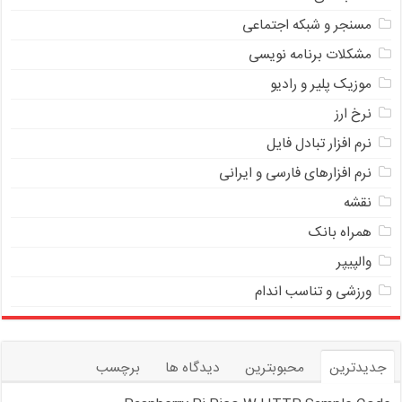
مسنجر و شبکه اجتماعی
مشکلات برنامه نویسی
موزیک پلیر و رادیو
نرخ ارز
ﻧﺮﻡ ﺍﻓﺰﺍﺭ ﺗﺒﺎﺩﻝ ﻓﺎﻳﻞ
نرم افزارهای فارسی و ایرانی
نقشه
همراه بانک
والپیپر
ورزشی و تناسب اندام
جدیدترین
محبوبترین
دیدگاه ها
برچسب