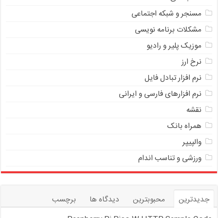
مسنجر و شبکه اجتماعی
مشکلات برنامه نویسی
موزیک پلیر و رادیو
نرخ ارز
ﻧﺮﻡ ﺍﻓﺰﺍﺭ ﺗﺒﺎﺩﻝ ﻓﺎﻳﻞ
نرم افزارهای فارسی و ایرانی
نقشه
همراه بانک
والپیپر
ورزشی و تناسب اندام
جدیدترین
محبوبترین
دیدگاه ها
برچسب