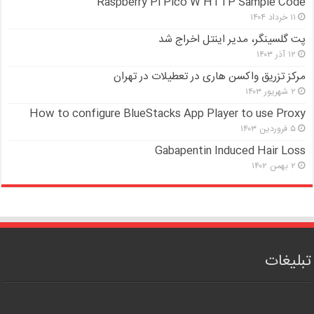
Raspberry Pi Pico W HTTP Sample Code
۱۱ خرداد ۱۴۰۴
پت گلسینگر، مدیر اینتل اخراج شد
۱۲ آذر ۱۴۰۳
مرکز تزریق واکسن هاری در تعطیلات در تهران
۲ شهریور ۱۴۰۳
How to configure BlueStacks App Player to use Proxy
۵ فروردین ۱۴۰۳
Gabapentin Induced Hair Loss
۲ بهمن ۱۴۰۲
تبلیغات