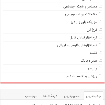
مسنجر و شبکه اجتماعی
مشکلات برنامه نویسی
موزیک پلیر و رادیو
نرخ ارز
ﻧﺮﻡ ﺍﻓﺰﺍﺭ ﺗﺒﺎﺩﻝ ﻓﺎﻳﻞ
نرم افزارهای فارسی و ایرانی
نقشه
همراه بانک
والپیپر
ورزشی و تناسب اندام
جدیدترین
محبوبترین
دیدگاه ها
برچسب