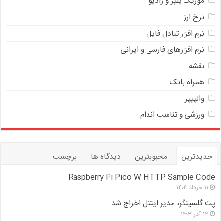
موزیک پلیر و رادیو
نرخ ارز
ﻧﺮﻡ ﺍﻓﺰﺍﺭ ﺗﺒﺎﺩﻝ ﻓﺎﻳﻞ
نرم افزارهای فارسی و ایرانی
نقشه
همراه بانک
والپیپر
ورزشی و تناسب اندام
جدیدترین
محبوبترین
دیدگاه ها
برچسب
Raspberry Pi Pico W HTTP Sample Code
۱۱ خرداد ۱۴۰۴
پت گلسینگر، مدیر اینتل اخراج شد
۱۲ آذر ۱۴۰۳