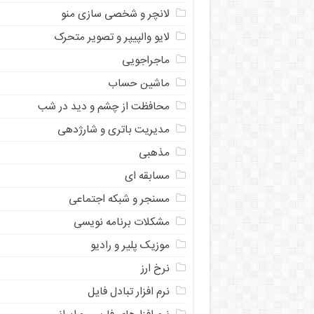
لانچر و شخصی سازی منو
لایو والپیپر و تصویر متحرک
ماجراجویی
ماشین حساب
محافظت از چشم و دید در شب
مدیریت باتری و شارژدهی
مذهبی
مسابقه ای
مسنجر و شبکه اجتماعی
مشکلات برنامه نویسی
موزیک پلیر و رادیو
نرخ ارز
ﻧﺮﻡ ﺍﻓﺰﺍﺭ ﺗﺒﺎﺩﻝ ﻓﺎﻳﻞ