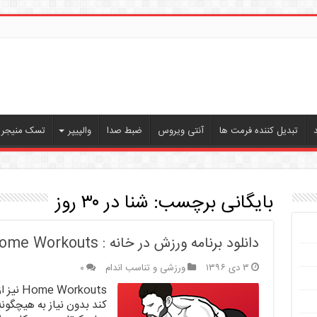
تبدیل کننده فرمت ها
آنتی ویروس
ضبط صدا
والپیپر
تسک منیجر ،
بایگانی برچسب:
شنا در ۳۰ روز
دانلود برنامه ورزش در خانه : Home Workouts
۳ دی ۱۳۹۶
ورزشی و تناسب اندام
۰
orkouts
کند بدون نیاز به هیچگون