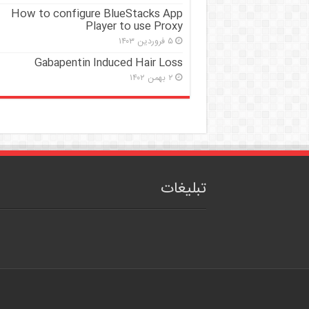
How to configure BlueStacks App
Player to use Proxy
۵ فروردین ۱۴۰۳
Gabapentin Induced Hair Loss
۲ بهمن ۱۴۰۲
تبلیغات