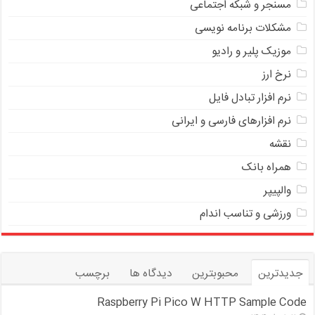
مسنجر و شبکه اجتماعی
مشکلات برنامه نویسی
موزیک پلیر و رادیو
نرخ ارز
ﻧﺮﻡ ﺍﻓﺰﺍﺭ ﺗﺒﺎﺩﻝ ﻓﺎﻳﻞ
نرم افزارهای فارسی و ایرانی
نقشه
همراه بانک
والپیپر
ورزشی و تناسب اندام
جدیدترین
محبوبترین
دیدگاه ها
برچسب
Raspberry Pi Pico W HTTP Sample Code