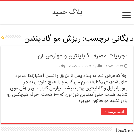
بلاگ حمید
بایگانی برچسب:
ریزش مو گاباپنتین
تجربیات مصرف گاباپنتین و عوارض آن
۲۱ تیر ۱۴۰۲
بهداشت و سلامت
۰
اولاً که عرض کنم که بنده پس از تزریق واکسن آسترازنکا سردرد
های شدیدی یکطرف سرم می گیره و با هیچ دارویی به جز
پروپرانولول و گاباپنتین بهتر نمیشه. عوارض گاباپنتین ریزش موی
شدید هست حتی کمترین دوز اون که ۱۰۰ هست. حرف هیچکس رو
باور نکنید مو هاتون میریزه …
ادامه نوشته »
دسته‌ها