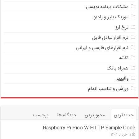
مشکلات برنامه نویسی
موزیک پلیر و رادیو
نرخ ارز
ﻧﺮﻡ ﺍﻓﺰﺍﺭ ﺗﺒﺎﺩﻝ ﻓﺎﻳﻞ
نرم افزارهای فارسی و ایرانی
نقشه
همراه بانک
والپیپر
ورزشی و تناسب اندام
جدیدترین
محبوبترین
دیدگاه ها
برچسب
Raspberry Pi Pico W HTTP Sample Code
۱۱ خرداد ۱۴۰۴