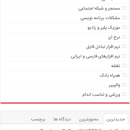
مسنجر و شبکه اجتماعی
مشکلات برنامه نویسی
موزیک پلیر و رادیو
نرخ ارز
ﻧﺮﻡ ﺍﻓﺰﺍﺭ ﺗﺒﺎﺩﻝ ﻓﺎﻳﻞ
نرم افزارهای فارسی و ایرانی
نقشه
همراه بانک
والپیپر
ورزشی و تناسب اندام
جدیدترین
محبوبترین
دیدگاه ها
برچسب