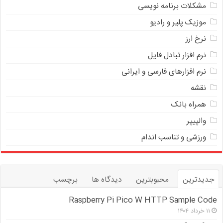
مشکلات برنامه نویسی
موزیک پلیر و رادیو
نرخ ارز
ﻧﺮﻡ ﺍﻓﺰﺍﺭ ﺗﺒﺎﺩﻝ ﻓﺎﻳﻞ
نرم افزارهای فارسی و ایرانی
نقشه
همراه بانک
والپیپر
ورزشی و تناسب اندام
جدیدترین
محبوبترین
دیدگاه ها
برچسب
Raspberry Pi Pico W HTTP Sample Code
۱۱ خرداد ۱۴۰۴