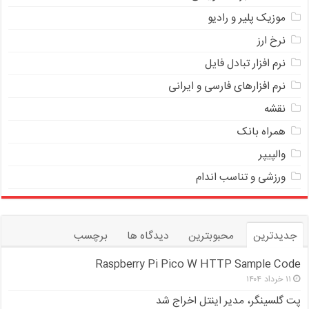
موزیک پلیر و رادیو
نرخ ارز
ﻧﺮﻡ ﺍﻓﺰﺍﺭ ﺗﺒﺎﺩﻝ ﻓﺎﻳﻞ
نرم افزارهای فارسی و ایرانی
نقشه
همراه بانک
والپیپر
ورزشی و تناسب اندام
جدیدترین
محبوبترین
دیدگاه ها
برچسب
Raspberry Pi Pico W HTTP Sample Code
۱۱ خرداد ۱۴۰۴
پت گلسینگر، مدیر اینتل اخراج شد