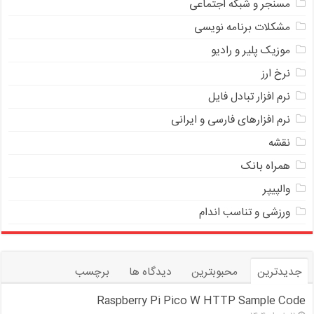
مسنجر و شبکه اجتماعی
مشکلات برنامه نویسی
موزیک پلیر و رادیو
نرخ ارز
ﻧﺮﻡ ﺍﻓﺰﺍﺭ ﺗﺒﺎﺩﻝ ﻓﺎﻳﻞ
نرم افزارهای فارسی و ایرانی
نقشه
همراه بانک
والپیپر
ورزشی و تناسب اندام
جدیدترین
محبوبترین
دیدگاه ها
برچسب
Raspberry Pi Pico W HTTP Sample Code