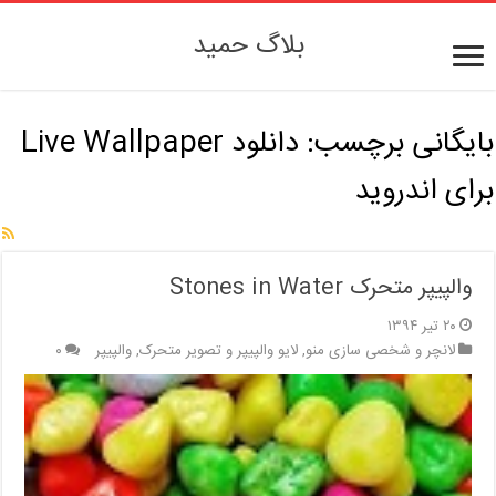
بلاگ حمید
بایگانی برچسب:
دانلود Live Wallpaper
برای اندروید
والپیپر متحرک Stones in Water
۲۰ تیر ۱۳۹۴
لانچر و شخصی سازی منو
,
لایو والپیپر و تصویر متحرک
,
والپیپر
۰