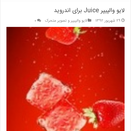
لایو والپیپر Juice برای اندروید
۲۹ شهریور ۱۳۹۲
لایو والپیپر و تصویر متحرک
۰