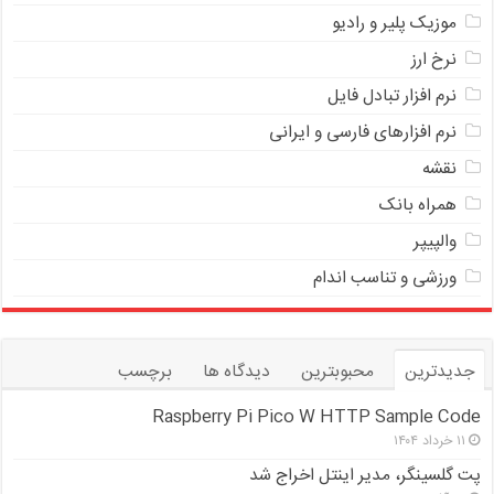
موزیک پلیر و رادیو
نرخ ارز
ﻧﺮﻡ ﺍﻓﺰﺍﺭ ﺗﺒﺎﺩﻝ ﻓﺎﻳﻞ
نرم افزارهای فارسی و ایرانی
نقشه
همراه بانک
والپیپر
ورزشی و تناسب اندام
جدیدترین
محبوبترین
دیدگاه ها
برچسب
Raspberry Pi Pico W HTTP Sample Code
۱۱ خرداد ۱۴۰۴
پت گلسینگر، مدیر اینتل اخراج شد