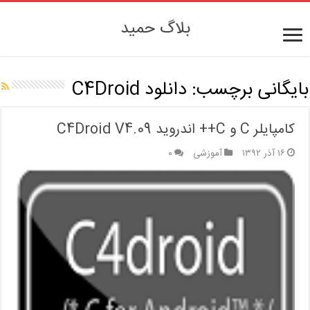
بلاگ حمید
بایگانی برچسب:
دانلود C4Droid
کامپایلر C و C++ اندروید C4Droid V4.09
۱۶ آذر ۱۳۹۲
آموزشی
۰