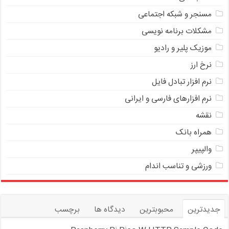
مسنجر و شبکه اجتماعی
مشکلات برنامه نویسی
موزیک پلیر و رادیو
نرخ ارز
ﻧﺮﻡ ﺍﻓﺰﺍﺭ ﺗﺒﺎﺩﻝ ﻓﺎﻳﻞ
نرم افزارهای فارسی و ایرانی
نقشه
همراه بانک
والپیپر
ورزشی و تناسب اندام
جدیدترین
محبوبترین
دیدگاه ها
برچسب