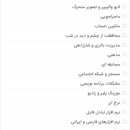
لایو والپیپر و تصویر متحرک
ماجراجویی
ماشین حساب
محافظت از چشم و دید در شب
مدیریت باتری و شارژدهی
مذهبی
مسابقه ای
مسنجر و شبکه اجتماعی
مشکلات برنامه نویسی
موزیک پلیر و رادیو
نرخ ارز
ﻧﺮﻡ ﺍﻓﺰﺍﺭ ﺗﺒﺎﺩﻝ ﻓﺎﻳﻞ
نرم افزارهای فارسی و ایرانی