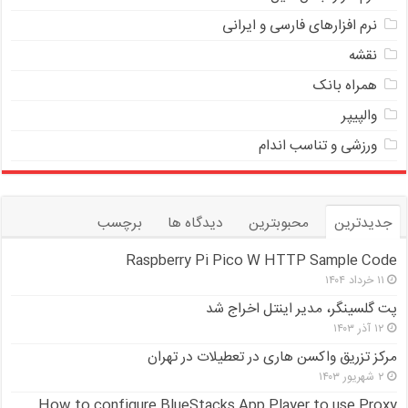
نرم افزارهای فارسی و ایرانی
نقشه
همراه بانک
والپیپر
ورزشی و تناسب اندام
جدیدترین
محبوبترین
دیدگاه ها
برچسب
Raspberry Pi Pico W HTTP Sample Code
۱۱ خرداد ۱۴۰۴
پت گلسینگر، مدیر اینتل اخراج شد
۱۲ آذر ۱۴۰۳
مرکز تزریق واکسن هاری در تعطیلات در تهران
۲ شهریور ۱۴۰۳
How to configure BlueStacks App Player to use Proxy