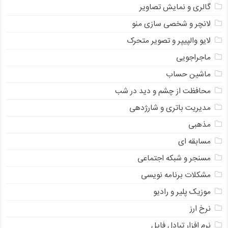
گالری و نمایش تصاویر
لانچر و شخصی سازی منو
لایو والپیپر و تصویر متحرک
ماجراجویی
ماشین حساب
محافظت از چشم و دید در شب
مدیریت باتری و شارژدهی
مذهبی
مسابقه ای
مسنجر و شبکه اجتماعی
مشکلات برنامه نویسی
موزیک پلیر و رادیو
نرخ ارز
ﻧﺮﻡ ﺍﻓﺰﺍﺭ ﺗﺒﺎﺩﻝ ﻓﺎﻳﻞ