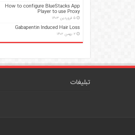
How to configure BlueStacks App
Player to use Proxy
۵ فروردین ۱۴۰۳
Gabapentin Induced Hair Loss
۲ بهمن ۱۴۰۲
تبلیغات