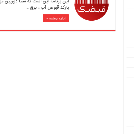
این برنامه این است که شما دوربین موب
بارکد قبوض آب ، برق …
ادامه نوشته »