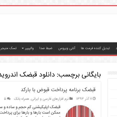
تبدیل کننده فرمت ها
آنتی ویروس
ضبط صدا
والپیپر
تسک منیجر ،
بایگانی برچسب:
دانلود قبضک اندروید
قبضک برنامه پرداخت قبوض با بارکد
۷ آذر ۱۳۹۳
نرم افزارهای فارسی و ایرانی
,
همراه بانک
۵
قبضک اپلیکیشنی کم حجم و ساده و سب
ممکن است بارها و بارها برای پرداخت 