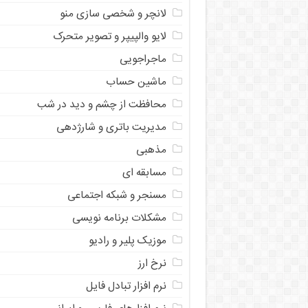
لانچر و شخصی سازی منو
لایو والپیپر و تصویر متحرک
ماجراجویی
ماشین حساب
محافظت از چشم و دید در شب
مدیریت باتری و شارژدهی
مذهبی
مسابقه ای
مسنجر و شبکه اجتماعی
مشکلات برنامه نویسی
موزیک پلیر و رادیو
نرخ ارز
ﻧﺮﻡ ﺍﻓﺰﺍﺭ ﺗﺒﺎﺩﻝ ﻓﺎﻳﻞ