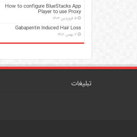
How to configure BlueStacks App
Player to use Proxy
۵ فروردین ۱۴۰۳
Gabapentin Induced Hair Loss
۲ بهمن ۱۴۰۲
تبلیغات