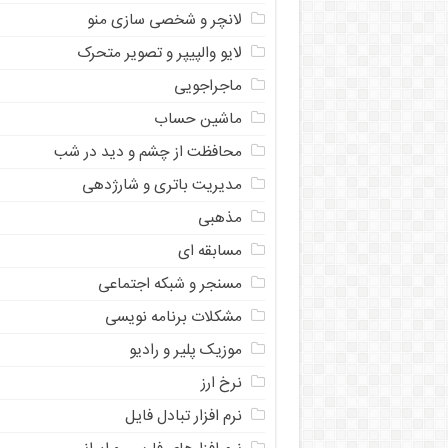
لانچر و شخصی سازی منو
لایو والپیپر و تصویر متحرک
ماجراجویی
ماشین حساب
محافظت از چشم و دید در شب
مدیریت باتری و شارژدهی
مذهبی
مسابقه ای
مسنجر و شبکه اجتماعی
مشکلات برنامه نویسی
موزیک پلیر و رادیو
نرخ ارز
ﻧﺮﻡ ﺍﻓﺰﺍﺭ ﺗﺒﺎﺩﻝ ﻓﺎﻳﻞ