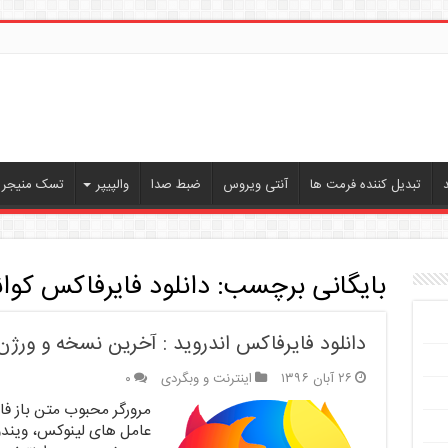
تبدیل کننده فرمت ها
آنتی ویروس
ضبط صدا
والپیپر
تسک منیجر ،
بایگانی برچسب:
دانلود فایرفاکس کوان
دانلود فایرفاکس اندروید : آخرین نسخه و ورژ
۲۶ آبان ۱۳۹۶
اینترنت و وبگردی
۰
مرورگر محبوب متن باز ف
عامل های لینوکس، ویندو