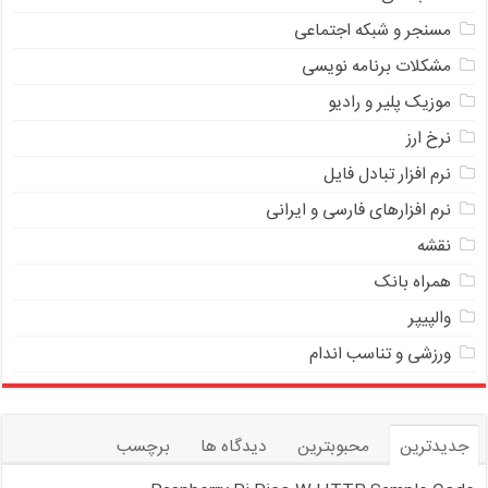
مسنجر و شبکه اجتماعی
مشکلات برنامه نویسی
موزیک پلیر و رادیو
نرخ ارز
ﻧﺮﻡ ﺍﻓﺰﺍﺭ ﺗﺒﺎﺩﻝ ﻓﺎﻳﻞ
نرم افزارهای فارسی و ایرانی
نقشه
همراه بانک
والپیپر
ورزشی و تناسب اندام
جدیدترین
محبوبترین
دیدگاه ها
برچسب