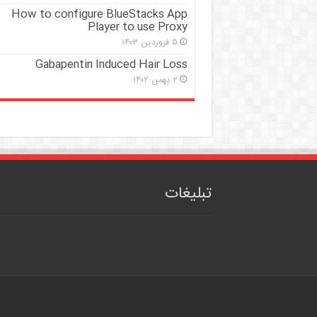
How to configure BlueStacks App
Player to use Proxy
۵ فروردین ۱۴۰۳
Gabapentin Induced Hair Loss
۲ بهمن ۱۴۰۲
تبلیغات