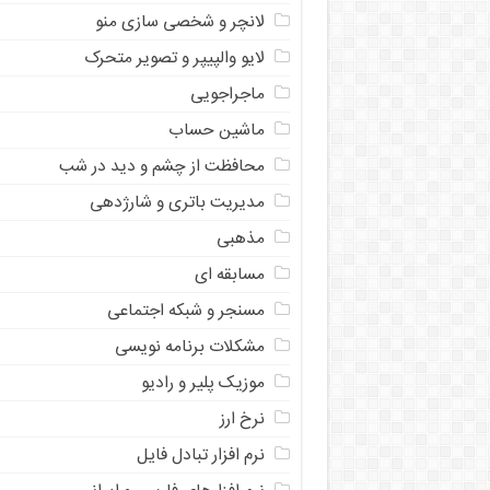
لانچر و شخصی سازی منو
لایو والپیپر و تصویر متحرک
ماجراجویی
ماشین حساب
محافظت از چشم و دید در شب
مدیریت باتری و شارژدهی
مذهبی
مسابقه ای
مسنجر و شبکه اجتماعی
مشکلات برنامه نویسی
موزیک پلیر و رادیو
نرخ ارز
ﻧﺮﻡ ﺍﻓﺰﺍﺭ ﺗﺒﺎﺩﻝ ﻓﺎﻳﻞ