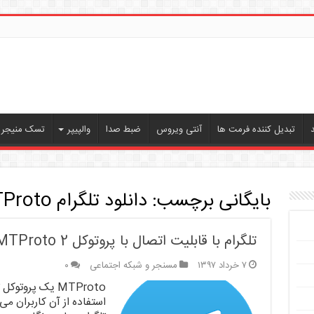
تبدیل کننده فرمت ها
آنتی ویروس
ضبط صدا
والپیپر
تسک منیجر ،
بایگانی برچسب:
دانلود تلگرام MTProto
تلگرام با قابلیت اتصال با پروتوکل MTProto 2 را منتشر شد
۷ خرداد ۱۳۹۷
مسنجر و شبکه اجتماعی
۰
MTProto یک پرو
استفاده از آن کاربران م