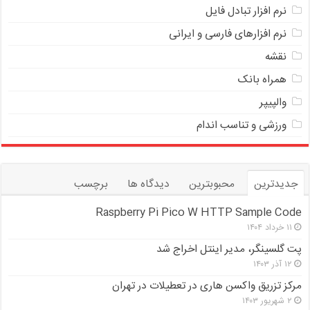
ﻧﺮﻡ ﺍﻓﺰﺍﺭ ﺗﺒﺎﺩﻝ ﻓﺎﻳﻞ
نرم افزارهای فارسی و ایرانی
نقشه
همراه بانک
والپیپر
ورزشی و تناسب اندام
جدیدترین
محبوبترین
دیدگاه ها
برچسب
Raspberry Pi Pico W HTTP Sample Code
۱۱ خرداد ۱۴۰۴
پت گلسینگر، مدیر اینتل اخراج شد
۱۲ آذر ۱۴۰۳
مرکز تزریق واکسن هاری در تعطیلات در تهران
۲ شهریور ۱۴۰۳