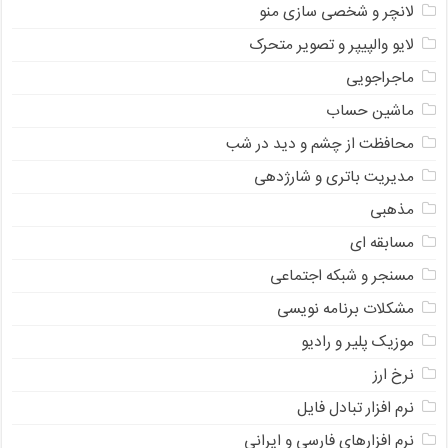
لانچر و شخصی سازی منو
لایو والپیپر و تصویر متحرک
ماجراجویی
ماشین حساب
محافظت از چشم و دید در شب
مدیریت باتری و شارژدهی
مذهبی
مسابقه ای
مسنجر و شبکه اجتماعی
مشکلات برنامه نویسی
موزیک پلیر و رادیو
نرخ ارز
ﻧﺮﻡ ﺍﻓﺰﺍﺭ ﺗﺒﺎﺩﻝ ﻓﺎﻳﻞ
نرم افزارهای فارسی و ایرانی