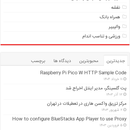
نقشه
همراه بانک
والپیپر
ورزشی و تناسب اندام
جدیدترین
محبوبترین
دیدگاه ها
برچسب
Raspberry Pi Pico W HTTP Sample Code
۱۱ خرداد ۱۴۰۴
پت گلسینگر، مدیر اینتل اخراج شد
۱۲ آذر ۱۴۰۳
مرکز تزریق واکسن هاری در تعطیلات در تهران
۲ شهریور ۱۴۰۳
How to configure BlueStacks App Player to use Proxy
۵ فروردین ۱۴۰۳