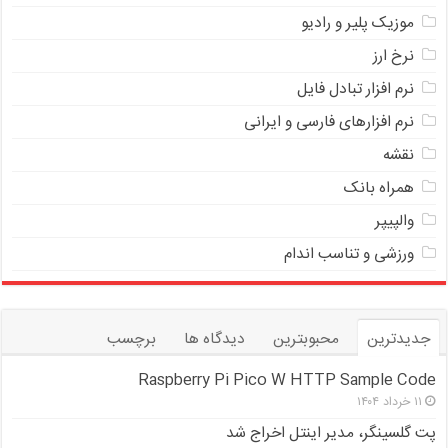
موزیک پلیر و رادیو
نرخ ارز
ﻧﺮﻡ ﺍﻓﺰﺍﺭ ﺗﺒﺎﺩﻝ ﻓﺎﻳﻞ
نرم افزارهای فارسی و ایرانی
نقشه
همراه بانک
والپیپر
ورزشی و تناسب اندام
جدیدترین
محبوبترین
دیدگاه ها
برچسب
Raspberry Pi Pico W HTTP Sample Code
۱۱ خرداد ۱۴۰۴
پت گلسینگر، مدیر اینتل اخراج شد