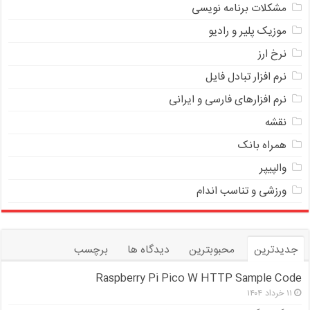
مشکلات برنامه نویسی
موزیک پلیر و رادیو
نرخ ارز
ﻧﺮﻡ ﺍﻓﺰﺍﺭ ﺗﺒﺎﺩﻝ ﻓﺎﻳﻞ
نرم افزارهای فارسی و ایرانی
نقشه
همراه بانک
والپیپر
ورزشی و تناسب اندام
جدیدترین
محبوبترین
دیدگاه ها
برچسب
Raspberry Pi Pico W HTTP Sample Code
۱۱ خرداد ۱۴۰۴